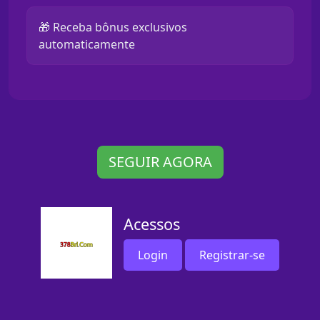
🎁 Receba bônus exclusivos
automaticamente
SEGUIR AGORA
Acessos
Login
Registrar-se