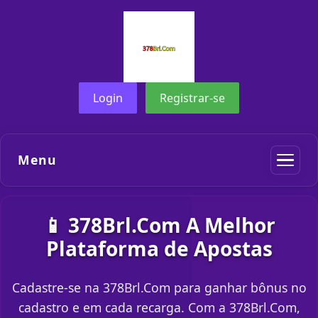
Login
Registrar-se
Menu
📱 378Brl.Com A Melhor
Plataforma de Apostas
Cadastre-se na 378Brl.Com para ganhar bônus no
cadastro e em cada recarga. Com a 378Brl.Com,