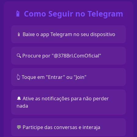
📱 Como Seguir no Telegram
📱 Baixe o app Telegram no seu dispositivo
🔍 Procure por "@378Brl.ComOficial"
👆 Toque em "Entrar" ou "Join"
🔔 Ative as notificações para não perder
nada
💬 Participe das conversas e interaja