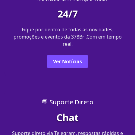
24/7
Fique por dentro de todas as novidades,
promoções e eventos da 378Brl.Com em tempo
real!
Ver Notícias
💬 Suporte Direto
Chat
Suporte direto via Telegram, respostas rápidas e