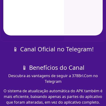
📱 Canal Oficial no Telegram!
📱 Benefícios do Canal
Descubra as vantagens de seguir a 378Brl.Com no
Telegram
O sistema de atualização automática do APK também é
mais eficiente, baixando apenas as partes do aplicativo
que foram alteradas, em vez do aplicativo completo.