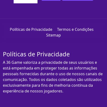
Políticas de Privacidade
Termos e Condições
Sitemap
Políticas de Privacidade
A 36 Game valoriza a privacidade de seus usuários e
está empenhada em proteger todas as informações
pessoais fornecidas durante o uso de nossos canais de
comunicação. Todos os dados coletados são utilizados
exclusivamente para fins de melhoria contínua da
experiência de nossos jogadores.