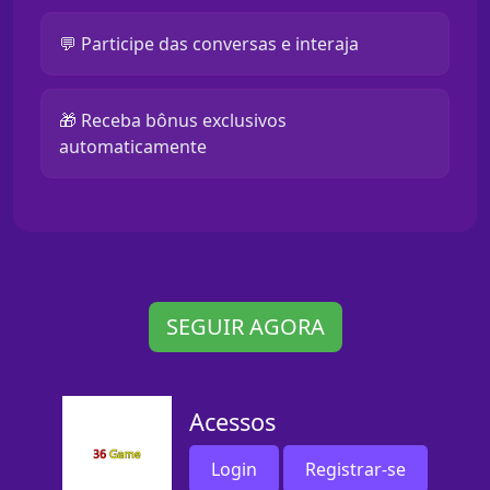
💬 Participe das conversas e interaja
🎁 Receba bônus exclusivos
automaticamente
SEGUIR AGORA
Acessos
Login
Registrar-se