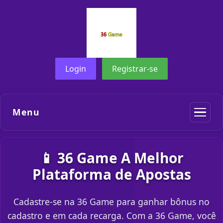
Login
Registrar-se
Menu
📱 36 Game A Melhor
Plataforma de Apostas
Cadastre-se na 36 Game para ganhar bônus no
cadastro e em cada recarga. Com a 36 Game, você