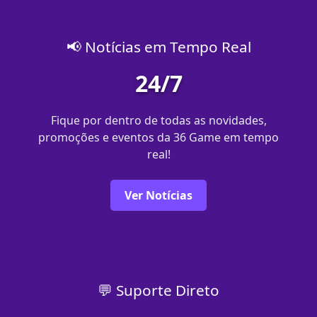
📢 Notícias em Tempo Real
24/7
Fique por dentro de todas as novidades,
promoções e eventos da 36 Game em tempo
real!
Ver Notícias
💬 Suporte Direto