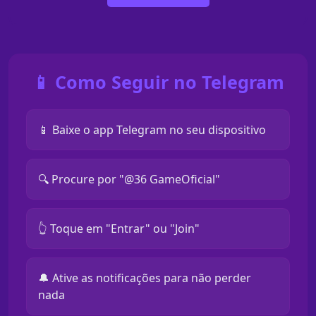
📱 Como Seguir no Telegram
📱 Baixe o app Telegram no seu dispositivo
🔍 Procure por "@36 GameOficial"
👆 Toque em "Entrar" ou "Join"
🔔 Ative as notificações para não perder
nada