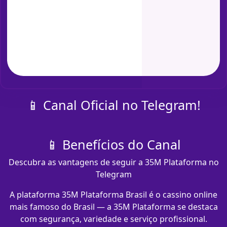
📱 Canal Oficial no Telegram!
📱 Benefícios do Canal
Descubra as vantagens de seguir a 35M Plataforma no
Telegram
A plataforma 35M Plataforma Brasil é o cassino online
mais famoso do Brasil — a 35M Plataforma se destaca
com segurança, variedade e serviço profissional.