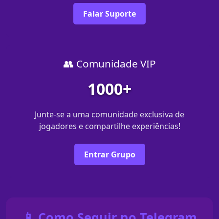
Falar Suporte
👥 Comunidade VIP
1000+
Junte-se a uma comunidade exclusiva de
jogadores e compartilhe experiências!
Entrar Grupo
📱 Como Seguir no Telegram