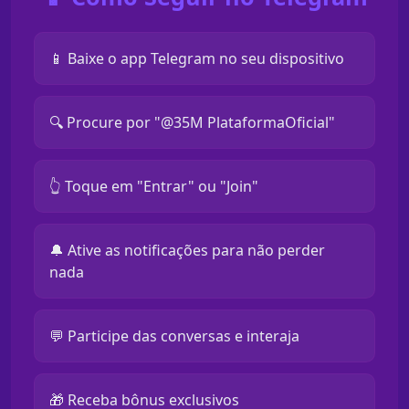
📱 Baixe o app Telegram no seu dispositivo
🔍 Procure por "@35M PlataformaOficial"
👆 Toque em "Entrar" ou "Join"
🔔 Ative as notificações para não perder
nada
💬 Participe das conversas e interaja
🎁 Receba bônus exclusivos