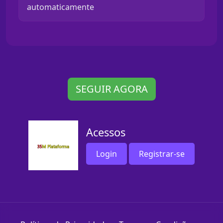
automaticamente
SEGUIR AGORA
Acessos
Login
Registrar-se