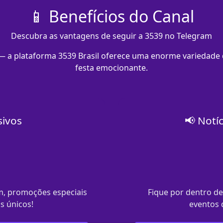
📱 Benefícios do Canal
Descubra as vantagens de seguir a 3539 no Telegram
— a plataforma 3539 Brasil oferece uma enorme variedade 
festa emocionante.
sivos
📢 Notí
m, promoções especiais
Fique por dentro d
s únicos!
eventos 