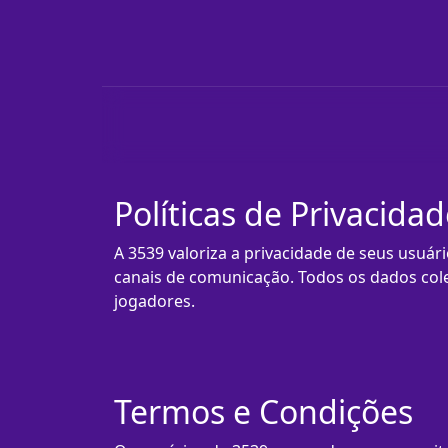
Políticas de Privacida
A 3539 valoriza a privacidade de seus usuá
canais de comunicação. Todos os dados cole
jogadores.
Termos e Condições