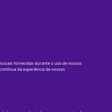
essoais fornecidas durante o uso de nossos
 contínua da experiência de nossos