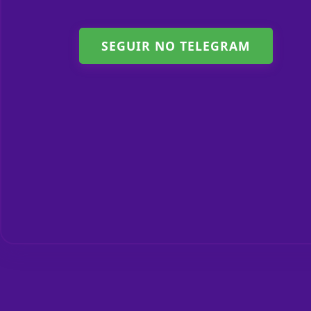
SEGUIR NO TELEGRAM