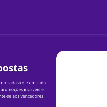
postas
 no cadastro e em cada
 promoções incríveis e
unte-se aos vencedores