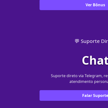
Ver Bônus
💬 Suporte Di
Cha
Suporte direto via Telegram, r
atendimento persona
Falar Suport