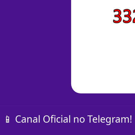
📱 Canal Oficial no Telegram!