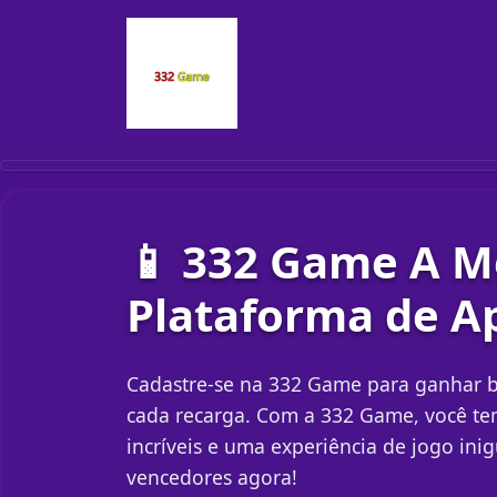
📱 332 Game A M
Plataforma de A
Cadastre-se na 332 Game para ganhar 
cada recarga. Com a 332 Game, você t
incríveis e uma experiência de jogo inig
vencedores agora!