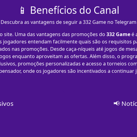
📱 Benefícios do Canal
Descubra as vantagens de seguir a 332 Game no Telegram
ao site. Uma das vantagens das promoções do
332 Game
é 
 jogadores entendam facilmente quais são os requisitos pa
zados nas promoções. Desde caça-níqueis até jogos de mesa
 jogos enquanto aproveitam as ofertas. Além disso, o prog
sivos, promoções personalizadas e acesso a torneios com 
ensador, onde os jogadores são incentivados a continuar j
sivos
📢 Notí