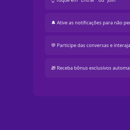
👆 Toque em "Entrar" ou "Join"
🔔 Ative as notificações para não p
💬 Participe das conversas e interaj
🎁 Receba bônus exclusivos autom