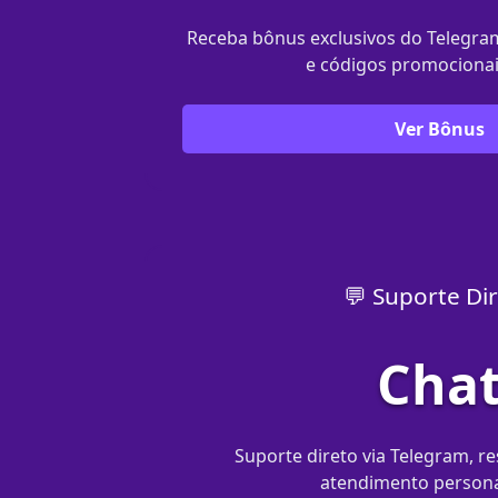
Receba bônus exclusivos do Telegra
e códigos promocionai
Ver Bônus
💬 Suporte Di
Cha
Suporte direto via Telegram, r
atendimento persona