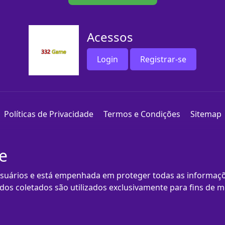
Acessos
Login
Registrar-se
Políticas de Privacidade
Termos e Condições
Sitemap
de
 usuários e está empenhada em proteger todas as informaçõ
os coletados são utilizados exclusivamente para fins de m