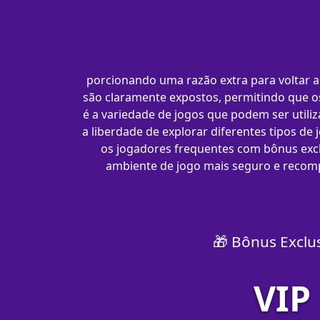
porcionando uma razão extra para voltar 
são claramente expostos, permitindo que os
é a variedade de jogos que podem ser utili
a liberdade de explorar diferentes tipos de
os jogadores frequentes com bônus exclu
ambiente de jogo mais seguro e recomp
🎁 Bônus Exclu
VIP