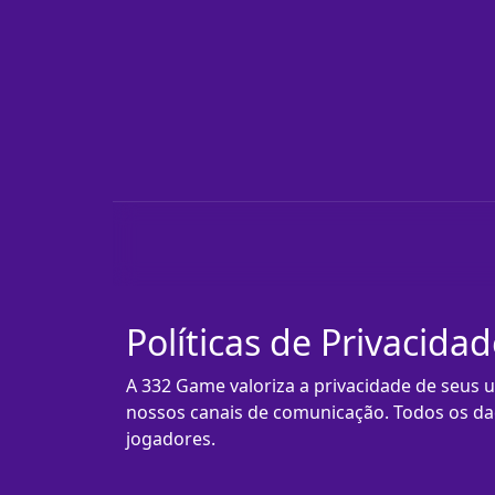
Políticas de Privacida
A 332 Game valoriza a privacidade de seus
nossos canais de comunicação. Todos os dad
jogadores.