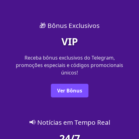
🎁 Bônus Exclusivos
VIP
Receba bônus exclusivos do Telegram,
promoções especiais e códigos promocionais
únicos!
Ver Bônus
📢 Notícias em Tempo Real
24/7