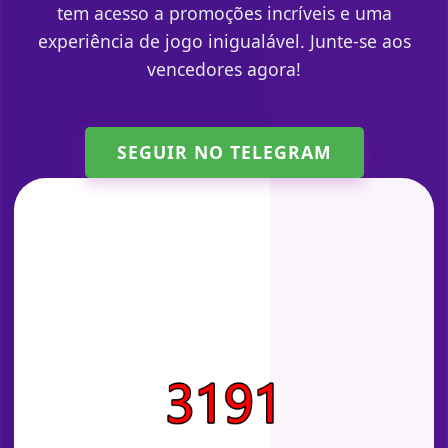
tem acesso a promoções incríveis e uma
experiência de jogo inigualável. Junte-se aos
vencedores agora!
SEGUIR NO TELEGRAM