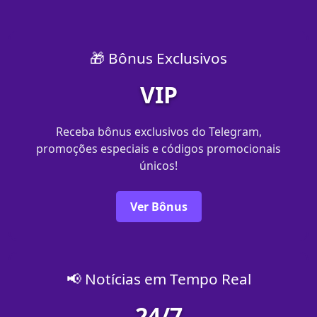
🎁 Bônus Exclusivos
VIP
Receba bônus exclusivos do Telegram,
promoções especiais e códigos promocionais
únicos!
Ver Bônus
📢 Notícias em Tempo Real
24/7