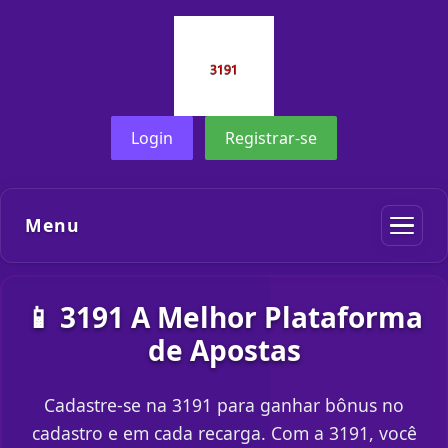
Login
Registrar-se
Menu
📱 3191 A Melhor Plataforma
de Apostas
Cadastre-se na 3191 para ganhar bônus no
cadastro e em cada recarga. Com a 3191, você