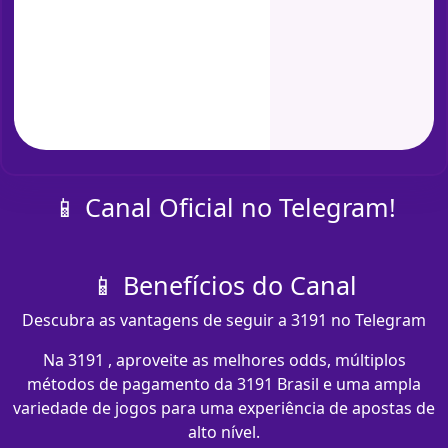
📱 Canal Oficial no Telegram!
📱 Benefícios do Canal
Descubra as vantagens de seguir a 3191 no Telegram
Na 3191 , aproveite as melhores odds, múltiplos
métodos de pagamento da 3191 Brasil e uma ampla
variedade de jogos para uma experiência de apostas de
alto nível.