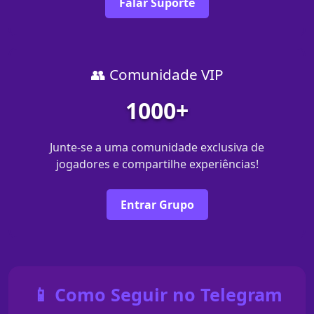
Falar Suporte
👥 Comunidade VIP
1000+
Junte-se a uma comunidade exclusiva de
jogadores e compartilhe experiências!
Entrar Grupo
📱 Como Seguir no Telegram