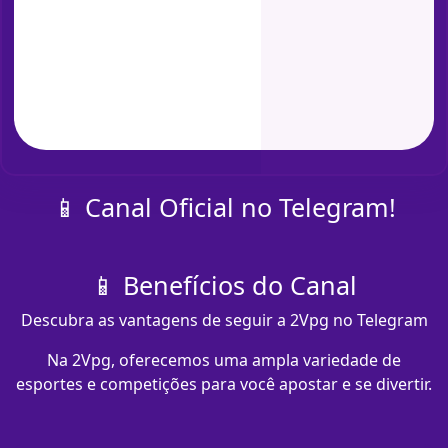
📱 Canal Oficial no Telegram!
📱 Benefícios do Canal
Descubra as vantagens de seguir a 2Vpg no Telegram
Na 2Vpg, oferecemos uma ampla variedade de
esportes e competições para você apostar e se divertir.