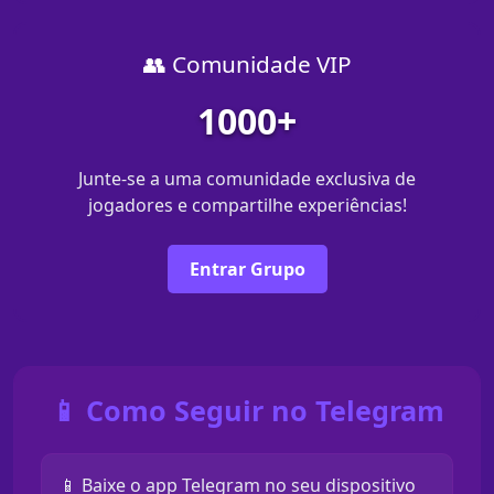
👥 Comunidade VIP
1000+
Junte-se a uma comunidade exclusiva de
jogadores e compartilhe experiências!
Entrar Grupo
📱 Como Seguir no Telegram
📱 Baixe o app Telegram no seu dispositivo