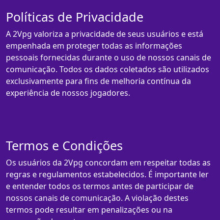
Políticas de Privacidade
A 2Vpg valoriza a privacidade de seus usuários e está
empenhada em proteger todas as informações
pessoais fornecidas durante o uso de nossos canais de
comunicação. Todos os dados coletados são utilizados
exclusivamente para fins de melhoria contínua da
experiência de nossos jogadores.
Termos e Condições
Os usuários da 2Vpg concordam em respeitar todas as
regras e regulamentos estabelecidos. É importante ler
e entender todos os termos antes de participar de
nossos canais de comunicação. A violação destes
termos pode resultar em penalizações ou na