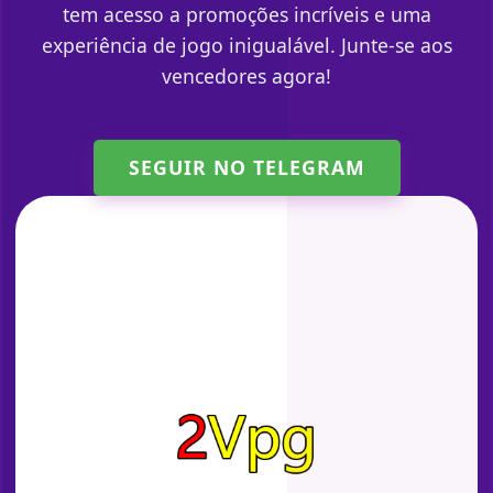
tem acesso a promoções incríveis e uma
experiência de jogo inigualável. Junte-se aos
vencedores agora!
SEGUIR NO TELEGRAM