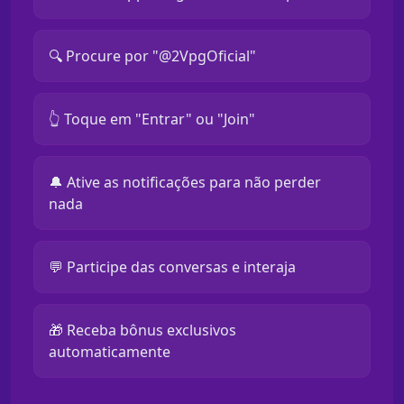
🔍 Procure por "@2VpgOficial"
👆 Toque em "Entrar" ou "Join"
🔔 Ative as notificações para não perder
nada
💬 Participe das conversas e interaja
🎁 Receba bônus exclusivos
automaticamente