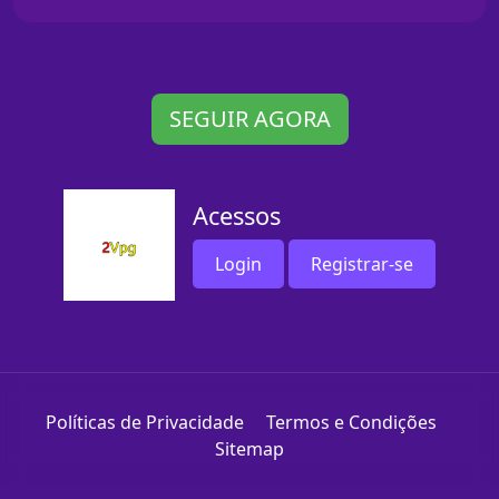
SEGUIR AGORA
Acessos
Login
Registrar-se
Políticas de Privacidade
Termos e Condições
Sitemap