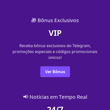
🎁 Bônus Exclusivos
VIP
Receba bônus exclusivos do Telegram,
promoções especiais e códigos promocionais
únicos!
Ver Bônus
📢 Notícias em Tempo Real
24/7