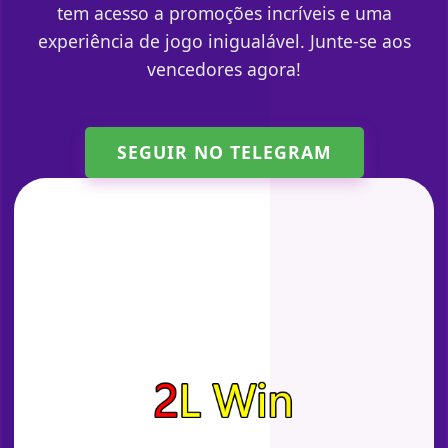
tem acesso a promoções incríveis e uma
experiência de jogo inigualável. Junte-se aos
vencedores agora!
SEGUIR NO TELEGRAM