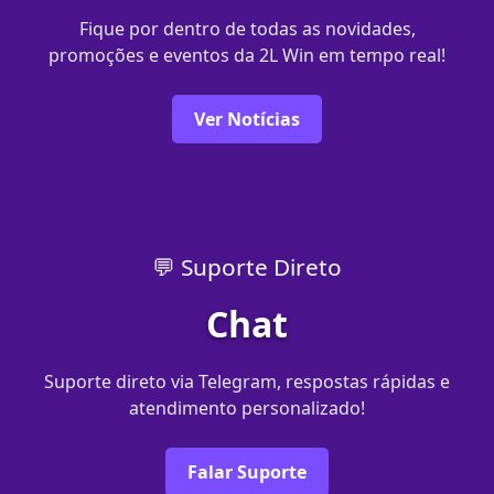
Fique por dentro de todas as novidades,
promoções e eventos da 2L Win em tempo real!
Ver Notícias
💬 Suporte Direto
Chat
Suporte direto via Telegram, respostas rápidas e
atendimento personalizado!
Falar Suporte