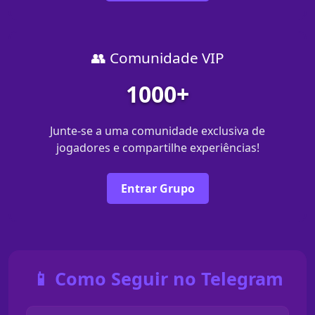
👥 Comunidade VIP
1000+
Junte-se a uma comunidade exclusiva de
jogadores e compartilhe experiências!
Entrar Grupo
📱 Como Seguir no Telegram