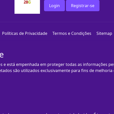
Login
Registrar-se
Políticas de Privacidade
Termos e Condições
Sitemap
de
ios e está empenhada em proteger todas as informações pe
tados são utilizados exclusivamente para fins de melhoria