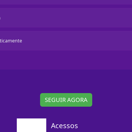
a
aticamente
SEGUIR AGORA
Acessos