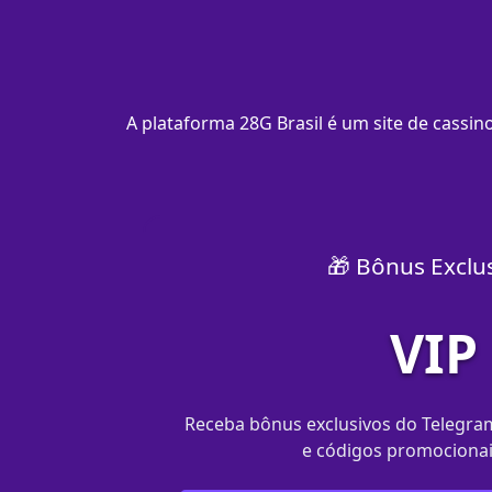
A plataforma 28G Brasil é um site de cassin
🎁 Bônus Exclu
VIP
Receba bônus exclusivos do Telegra
e códigos promocionai