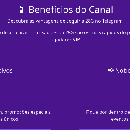
📱 Benefícios do Canal
Descubra as vantagens de seguir a 28G no Telegram
o de alto nível — os saques da 28G são os mais rápidos do 
jogadores VIP.
sivos
📢 Notí
m, promoções especiais
Fique por dentro d
s únicos!
eventos