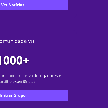
Ver Notícias
Comunidade VIP
1000+
unidade exclusiva de jogadores e
rtilhe experiências!
Entrar Grupo