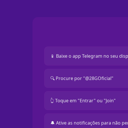
📱 Baixe o app Telegram no seu disp
🔍 Procure por "@28GOficial"
👆 Toque em "Entrar" ou "Join"
🔔 Ative as notificações para não p