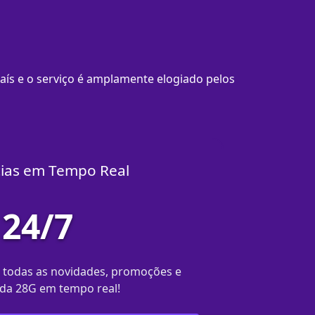
país e o serviço é amplamente elogiado pelos
cias em Tempo Real
24/7
e todas as novidades, promoções e
 da 28G em tempo real!