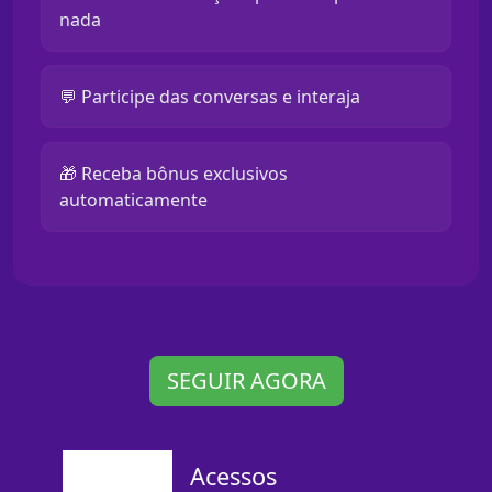
nada
💬 Participe das conversas e interaja
🎁 Receba bônus exclusivos
automaticamente
SEGUIR AGORA
Acessos