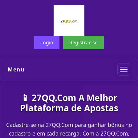
Login
Registrar-se
Menu
📱 27QQ.Com A Melhor
Plataforma de Apostas
Cadastre-se na 27QQ.Com para ganhar bônus no
cadastro e em cada recarga. Com a 27QQ.Com,