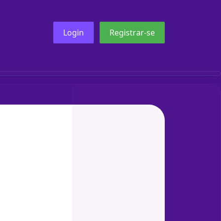
Login
Registrar-se