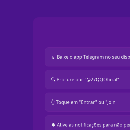
📱 Baixe o app Telegram no seu disp
🔍 Procure por "@27QQOficial"
👆 Toque em "Entrar" ou "Join"
🔔 Ative as notificações para não p