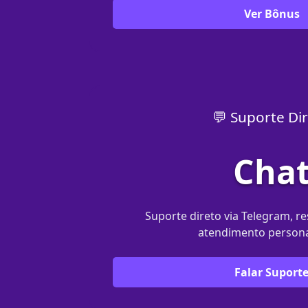
Ver Bônus
💬 Suporte Di
Cha
Suporte direto via Telegram, r
atendimento persona
Falar Suport