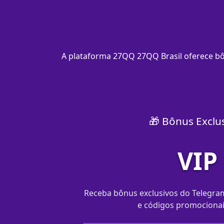
A plataforma 27QQ 27QQ Brasil oferece bô
🎁 Bônus Exclu
VIP
Receba bônus exclusivos do Telegra
e códigos promocionai