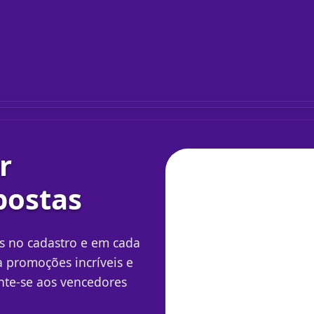
r
postas
s no cadastro e em cada
 promoções incríveis e
unte-se aos vencedores