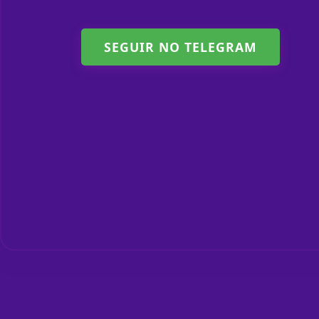
SEGUIR NO TELEGRAM