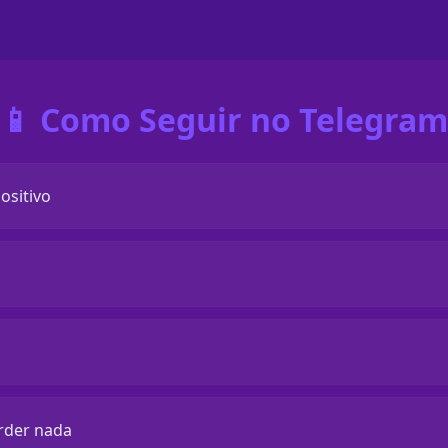
📱 Como Seguir no Telegram
ositivo
erder nada