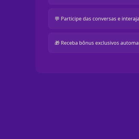
💬 Participe das conversas e interaj
🎁 Receba bônus exclusivos autom