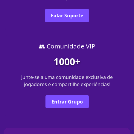
Falar Suporte
👥 Comunidade VIP
1000+
Junte-se a uma comunidade exclusiva de
jogadores e compartilhe experiências!
Entrar Grupo