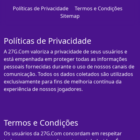
Políticas de Privacidade
Termos e Condições
Sitemap
Políticas de Privacidade
A 27G.Com valoriza a privacidade de seus usuários e
está empenhada em proteger todas as informações
pessoais fornecidas durante o uso de nossos canais de
comunicação. Todos os dados coletados são utilizados
exclusivamente para fins de melhoria contínua da
experiência de nossos jogadores.
Termos e Condições
Os usuários da 27G.Com concordam em respeitar