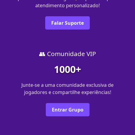
atendimento personalizado!
Falar Suporte
👥 Comunidade VIP
1000+
Junte-se a uma comunidade exclusiva de
jogadores e compartilhe experiências!
Entrar Grupo