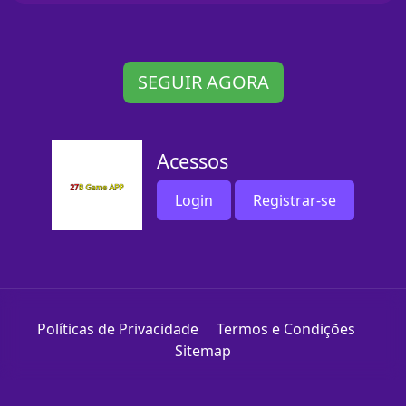
SEGUIR AGORA
Acessos
Login
Registrar-se
Políticas de Privacidade
Termos e Condições
Sitemap