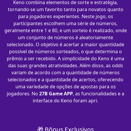
Keno combina elementos de sorte e estratégia,
tornando-se um favorito tanto para novatos quanto
para jogadores experientes. Neste jogo, os
participantes escolhem uma série de números,
geralmente entre 1 e 80, e um sorteio é realizado, onde
um conjunto de números é aleatoriamente
selecionado. O objetivo é acertar a maior quantidade
possível de números sorteados, o que determina o
prêmio a ser recebido. A simplicidade do Keno é uma
das suas grandes atratividades. Além disso, as odds
variam de acordo com a quantidade de números
selecionados e a quantidade de acertos, oferecendo
uma variedade de opções de apostas para os
jogadores. No
27B Game APP
, as funcionalidades e a
interface do Keno foram apri.
🎁 Bônus Exclusivos