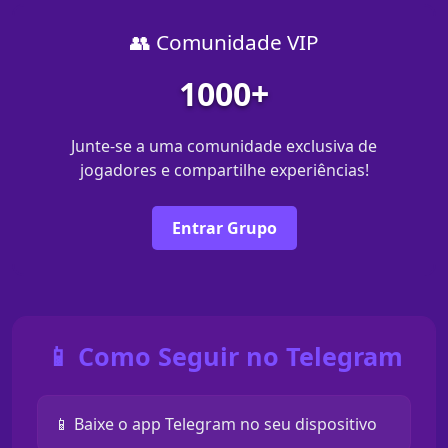
👥 Comunidade VIP
1000+
Junte-se a uma comunidade exclusiva de
jogadores e compartilhe experiências!
Entrar Grupo
📱 Como Seguir no Telegram
📱 Baixe o app Telegram no seu dispositivo