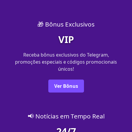
🎁 Bônus Exclusivos
VIP
Receba bônus exclusivos do Telegram,
promoções especiais e códigos promocionais
únicos!
Ver Bônus
📢 Notícias em Tempo Real
24/7