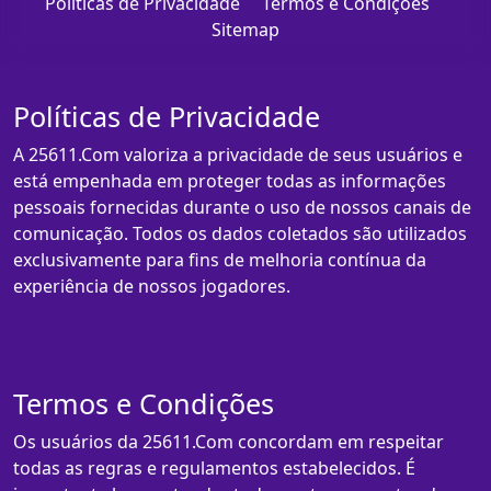
Políticas de Privacidade
Termos e Condições
Sitemap
Políticas de Privacidade
A 25611.Com valoriza a privacidade de seus usuários e
está empenhada em proteger todas as informações
pessoais fornecidas durante o uso de nossos canais de
comunicação. Todos os dados coletados são utilizados
exclusivamente para fins de melhoria contínua da
experiência de nossos jogadores.
Termos e Condições
Os usuários da 25611.Com concordam em respeitar
todas as regras e regulamentos estabelecidos. É