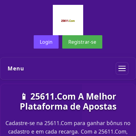
Login
Registrar-se
Menu
📱 25611.Com A Melhor
Plataforma de Apostas
Cadastre-se na 25611.Com para ganhar bônus no
cadastro e em cada recarga. Com a 25611.Com,