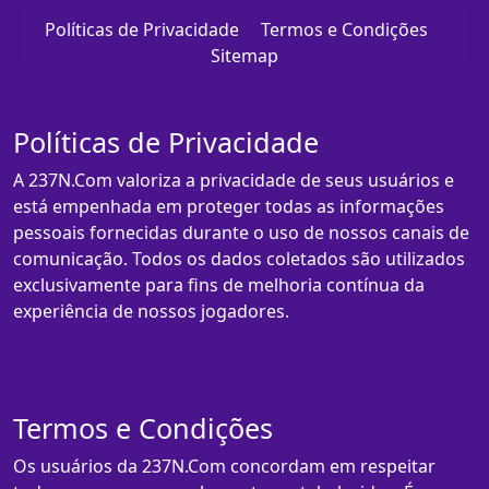
Políticas de Privacidade
Termos e Condições
Sitemap
Políticas de Privacidade
A 237N.Com valoriza a privacidade de seus usuários e
está empenhada em proteger todas as informações
pessoais fornecidas durante o uso de nossos canais de
comunicação. Todos os dados coletados são utilizados
exclusivamente para fins de melhoria contínua da
experiência de nossos jogadores.
Termos e Condições
Os usuários da 237N.Com concordam em respeitar