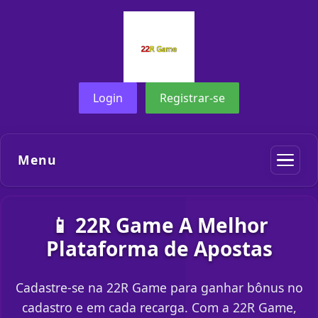
Login
Registrar-se
Menu
📱 22R Game A Melhor
Plataforma de Apostas
Cadastre-se na 22R Game para ganhar bônus no
cadastro e em cada recarga. Com a 22R Game,