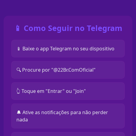
📱 Como Seguir no Telegram
📱 Baixe o app Telegram no seu dispositivo
🔍 Procure por "@22Br.ComOficial"
👆 Toque em "Entrar" ou "Join"
🔔 Ative as notificações para não perder
nada