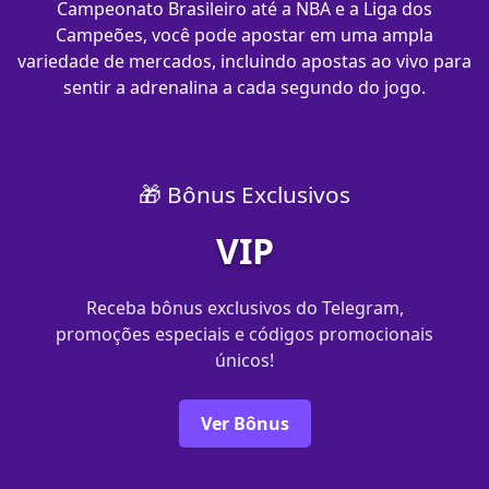
Campeonato Brasileiro até a NBA e a Liga dos
Campeões, você pode apostar em uma ampla
variedade de mercados, incluindo apostas ao vivo para
sentir a adrenalina a cada segundo do jogo.
🎁 Bônus Exclusivos
VIP
Receba bônus exclusivos do Telegram,
promoções especiais e códigos promocionais
únicos!
Ver Bônus