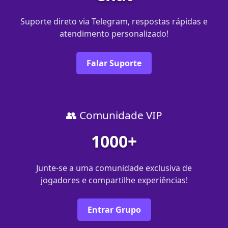
Suporte direto via Telegram, respostas rápidas e
atendimento personalizado!
Falar Suporte
👥 Comunidade VIP
1000+
Junte-se a uma comunidade exclusiva de
jogadores e compartilhe experiências!
Entrar Grupo