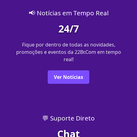
📢 Notícias em Tempo Real
24/7
Fique por dentro de todas as novidades,
promoções e eventos da 22Br.Com em tempo
real!
Ver Notícias
💬 Suporte Direto
Chat