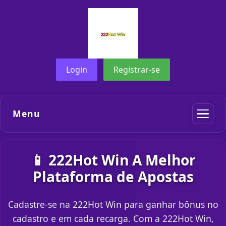
Login
Registrar-se
Menu
📱 222Hot Win A Melhor
Plataforma de Apostas
Cadastre-se na 222Hot Win para ganhar bônus no
cadastro e em cada recarga. Com a 222Hot Win,