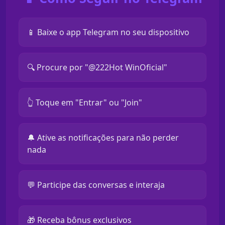
📱 Baixe o app Telegram no seu dispositivo
🔍 Procure por "@222Hot WinOficial"
👆 Toque em "Entrar" ou "Join"
🔔 Ative as notificações para não perder
nada
💬 Participe das conversas e interaja
🎁 Receba bônus exclusivos