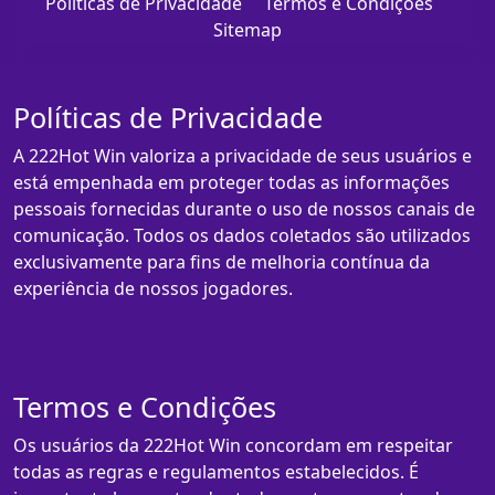
Políticas de Privacidade
Termos e Condições
Sitemap
Políticas de Privacidade
A 222Hot Win valoriza a privacidade de seus usuários e
está empenhada em proteger todas as informações
pessoais fornecidas durante o uso de nossos canais de
comunicação. Todos os dados coletados são utilizados
exclusivamente para fins de melhoria contínua da
experiência de nossos jogadores.
Termos e Condições
Os usuários da 222Hot Win concordam em respeitar
todas as regras e regulamentos estabelecidos. É