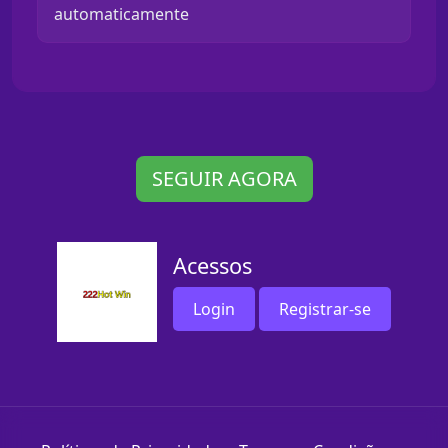
automaticamente
SEGUIR AGORA
Acessos
Login
Registrar-se