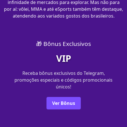
infinidade de mercados para explorar. Mas não para
por aí: vôlei, MMA e até eSports também têm destaque,
atendendo aos variados gostos dos brasileiros.
🎁 Bônus Exclusivos
VIP
Receba bônus exclusivos do Telegram,
promoções especiais e códigos promocionais
únicos!
Ver Bônus