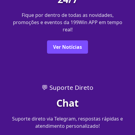
Fique por dentro de todas as novidades,
promoções e eventos da 199Win APP em tempo
real!
Ver Notícias
💬 Suporte Direto
Chat
Suporte direto via Telegram, respostas rápidas e
atendimento personalizado!