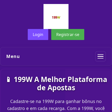
Login
Registrar-se
Menu
📱 199W A Melhor Plataforma
de Apostas
Cadastre-se na 199W para ganhar bônus no
cadastro e em cada recarga. Com a 199W, você