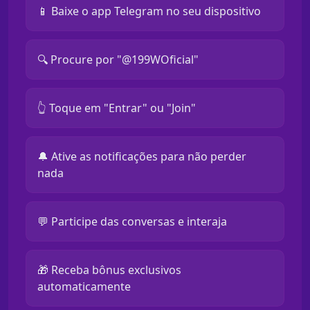
📱 Baixe o app Telegram no seu dispositivo
🔍 Procure por "@199WOficial"
👆 Toque em "Entrar" ou "Join"
🔔 Ative as notificações para não perder
nada
💬 Participe das conversas e interaja
🎁 Receba bônus exclusivos
automaticamente