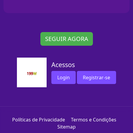
SEGUIR AGORA
Acessos
Login
Registrar-se
Políticas de Privacidade
Termos e Condições
Sitemap