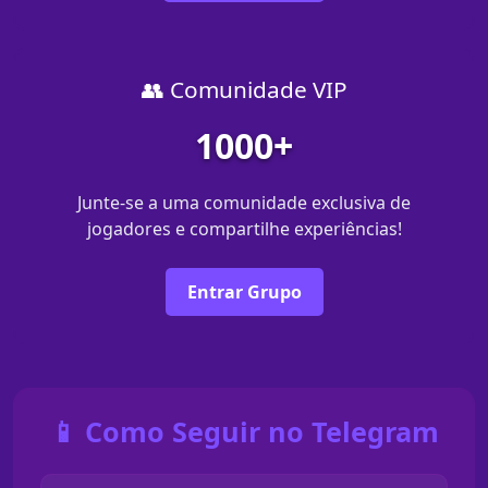
👥 Comunidade VIP
1000+
Junte-se a uma comunidade exclusiva de
jogadores e compartilhe experiências!
Entrar Grupo
📱 Como Seguir no Telegram