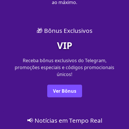
ao máximo.
🎁 Bônus Exclusivos
VIP
Receba bônus exclusivos do Telegram,
promoções especiais e códigos promocionais
únicos!
Ver Bônus
📢 Notícias em Tempo Real