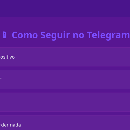
📱 Como Seguir no Telegram
ositivo
"
erder nada