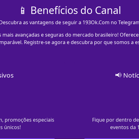
📱 Benefícios do Canal
Descubra as vantagens de seguir a 193Ok.Com no Telegra
ais avançadas e seguras do mercado brasileiro! Oferecemo
mparável. Registre-se agora e descubra por que somos a e
sivos
📢 Notí
m, promoções especiais
Fique por dentro d
s únicos!
eventos da 