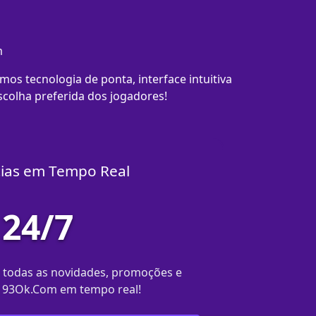
m
s tecnologia de ponta, interface intuitiva
scolha preferida dos jogadores!
cias em Tempo Real
24/7
e todas as novidades, promoções e
193Ok.Com em tempo real!