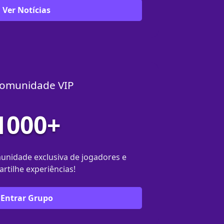
Ver Notícias
Comunidade VIP
1000+
unidade exclusiva de jogadores e
rtilhe experiências!
Entrar Grupo