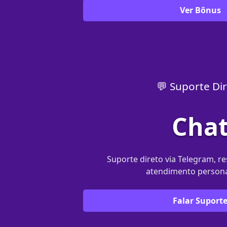
Ver Bônus
💬 Suporte Di
Cha
Suporte direto via Telegram, r
atendimento persona
Falar Suport