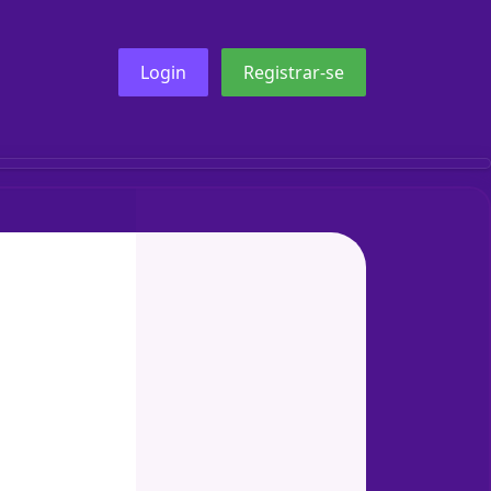
Login
Registrar-se