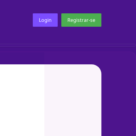
Login
Registrar-se