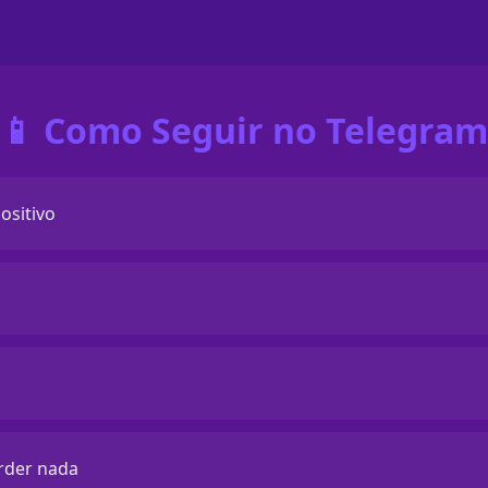
📱 Como Seguir no Telegram
ositivo
erder nada