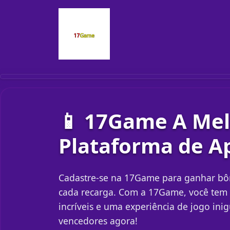
📱 17Game A Me
Plataforma de A
Cadastre-se na 17Game para ganhar bô
cada recarga. Com a 17Game, você tem
incríveis e uma experiência de jogo inig
vencedores agora!