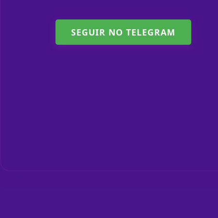
SEGUIR NO TELEGRAM