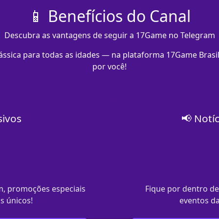
📱 Benefícios do Canal
Descubra as vantagens de seguir a 17Game no Telegram
ssica para todas as idades — na plataforma 17Game Brasil
por você!
sivos
📢 Notí
m, promoções especiais
Fique por dentro d
s únicos!
eventos d