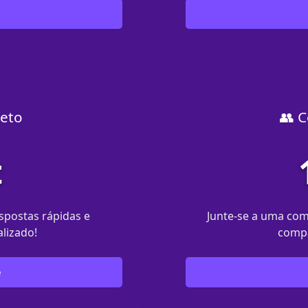
reto
👥 
t
espostas rápidas e
Junte-se a uma com
lizado!
compa
e