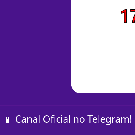
📱 Canal Oficial no Telegram!