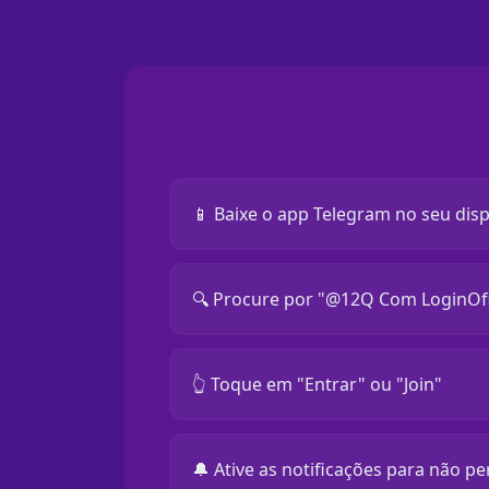
📱 Baixe o app Telegram no seu disp
🔍 Procure por "@12Q Com LoginOfi
👆 Toque em "Entrar" ou "Join"
🔔 Ative as notificações para não p