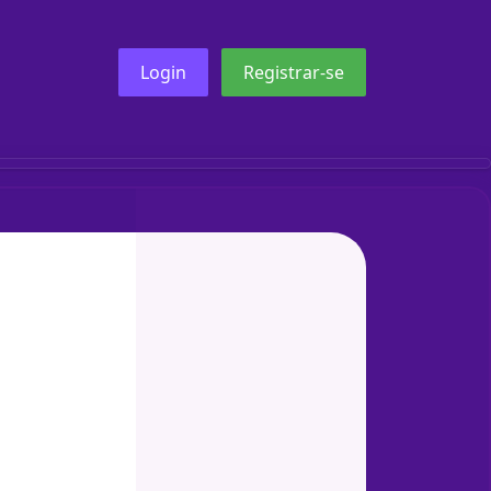
Login
Registrar-se