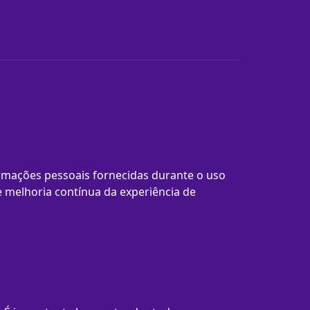
rmações pessoais fornecidas durante o uso
e melhoria contínua da experiência de