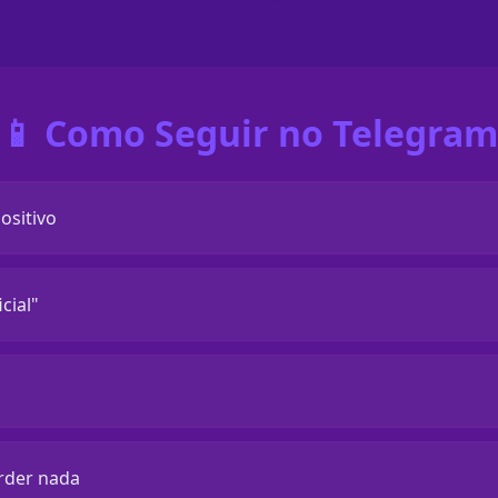
📱 Como Seguir no Telegram
ositivo
cial"
erder nada