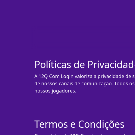
Políticas de Privacida
A 12Q Com Login valoriza a privacidade de
de nossos canais de comunicação. Todos os 
nossos jogadores.
Termos e Condições