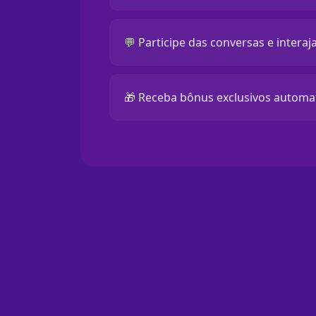
💬 Participe das conversas e interaj
🎁 Receba bônus exclusivos autom