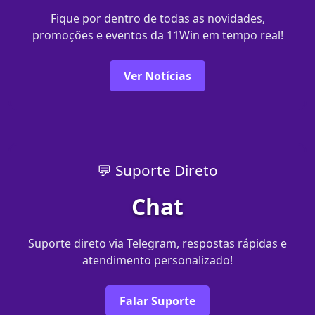
Fique por dentro de todas as novidades,
promoções e eventos da 11Win em tempo real!
Ver Notícias
💬 Suporte Direto
Chat
Suporte direto via Telegram, respostas rápidas e
atendimento personalizado!
Falar Suporte