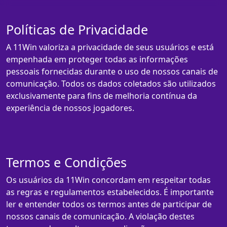
Políticas de Privacidade
A 11Win valoriza a privacidade de seus usuários e está
empenhada em proteger todas as informações
pessoais fornecidas durante o uso de nossos canais de
comunicação. Todos os dados coletados são utilizados
exclusivamente para fins de melhoria contínua da
experiência de nossos jogadores.
Termos e Condições
Os usuários da 11Win concordam em respeitar todas
as regras e regulamentos estabelecidos. É importante
ler e entender todos os termos antes de participar de
nossos canais de comunicação. A violação destes