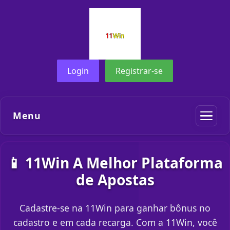
Login
Registrar-se
Menu
📱 11Win A Melhor Plataforma
de Apostas
Cadastre-se na 11Win para ganhar bônus no
cadastro e em cada recarga. Com a 11Win, você