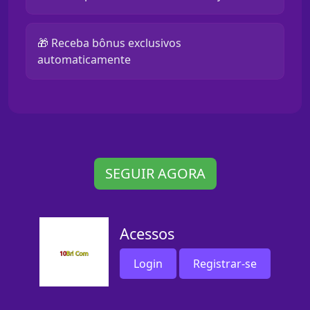
🎁 Receba bônus exclusivos
automaticamente
SEGUIR AGORA
Acessos
Login
Registrar-se