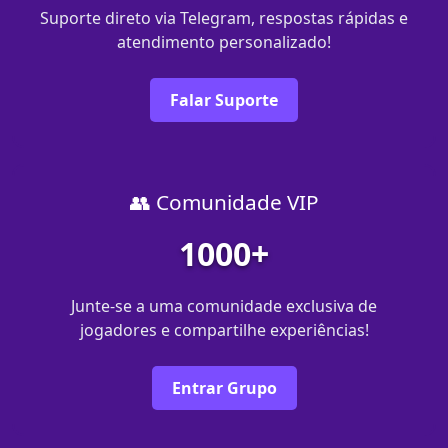
Suporte direto via Telegram, respostas rápidas e
atendimento personalizado!
Falar Suporte
👥 Comunidade VIP
1000+
Junte-se a uma comunidade exclusiva de
jogadores e compartilhe experiências!
Entrar Grupo