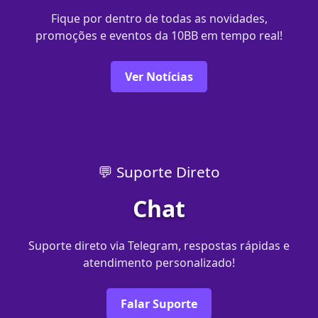
Fique por dentro de todas as novidades,
promoções e eventos da 10BB em tempo real!
Ver Notícias
💬 Suporte Direto
Chat
Suporte direto via Telegram, respostas rápidas e
atendimento personalizado!
Falar Suporte