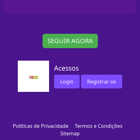
SEGUIR AGORA
Acessos
Login
Registrar-se
Políticas de Privacidade
Termos e Condições
Sitemap