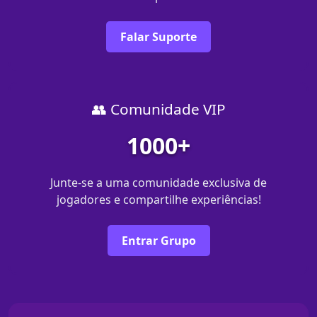
Falar Suporte
👥 Comunidade VIP
1000+
Junte-se a uma comunidade exclusiva de
jogadores e compartilhe experiências!
Entrar Grupo