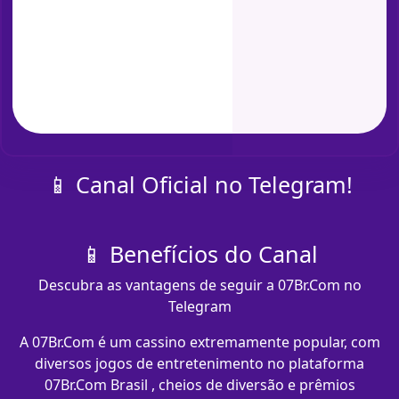
📱 Canal Oficial no Telegram!
📱 Benefícios do Canal
Descubra as vantagens de seguir a 07Br.Com no
Telegram
A 07Br.Com é um cassino extremamente popular, com
diversos jogos de entretenimento no plataforma
07Br.Com Brasil , cheios de diversão e prêmios