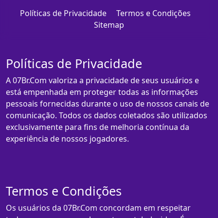
Políticas de Privacidade
Termos e Condições
Sitemap
Políticas de Privacidade
A 07Br.Com valoriza a privacidade de seus usuários e
está empenhada em proteger todas as informações
pessoais fornecidas durante o uso de nossos canais de
comunicação. Todos os dados coletados são utilizados
exclusivamente para fins de melhoria contínua da
experiência de nossos jogadores.
Termos e Condições
Os usuários da 07Br.Com concordam em respeitar