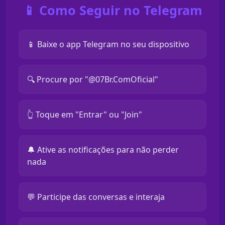
📱 Como Seguir no Telegram
📱 Baixe o app Telegram no seu dispositivo
🔍 Procure por "@07Br.ComOficial"
👆 Toque em "Entrar" ou "Join"
🔔 Ative as notificações para não perder
nada
💬 Participe das conversas e interaja