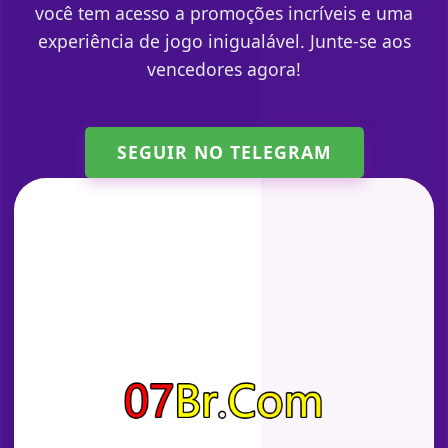
você tem acesso a promoções incríveis e uma
experiência de jogo inigualável. Junte-se aos
vencedores agora!
SEGUIR NO TELEGRAM