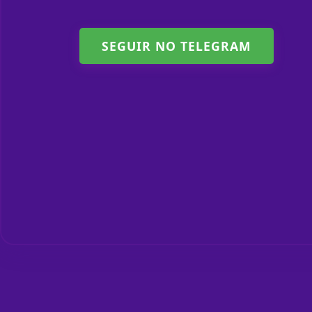
SEGUIR NO TELEGRAM