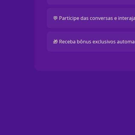
💬 Participe das conversas e interaj
🎁 Receba bônus exclusivos autom