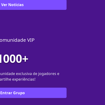
Ver Notícias
Comunidade VIP
1000+
unidade exclusiva de jogadores e
rtilhe experiências!
Entrar Grupo