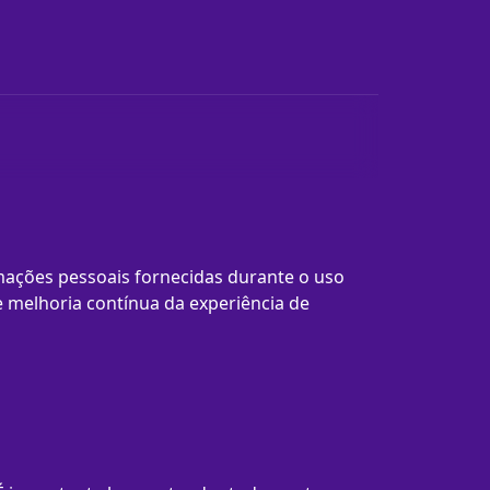
mações pessoais fornecidas durante o uso
e melhoria contínua da experiência de