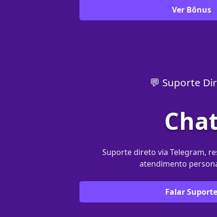
Ver Bônus
💬 Suporte Di
Cha
Suporte direto via Telegram, r
atendimento persona
Falar Suport