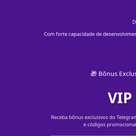
D
Com forte capacidade de desenvolviment
🎁 Bônus Exclu
VIP
Receba bônus exclusivos do Telegra
e códigos promocionai