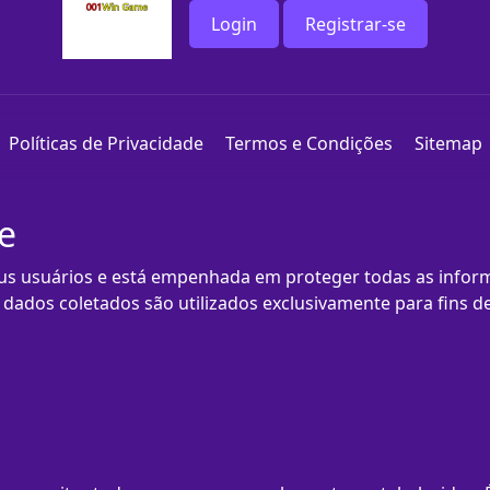
Login
Registrar-se
Políticas de Privacidade
Termos e Condições
Sitemap
de
eus usuários e está empenhada em proteger todas as infor
dados coletados são utilizados exclusivamente para fins d