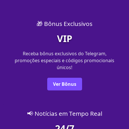
🎁 Bônus Exclusivos
VIP
Receba bônus exclusivos do Telegram,
promoções especiais e códigos promocionais
únicos!
Ver Bônus
📢 Notícias em Tempo Real
24/7